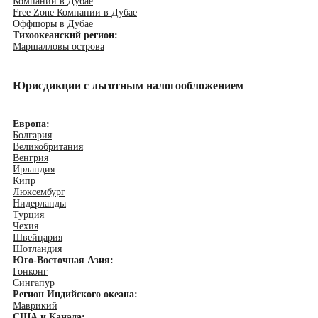
Компании в Дубае
Free Zone Компании в Дубае
Оффшоры в Дубае
Тихоокеанский регион:
Маршалловы острова
Юрисдикции с льготным налогообложением
Европа:
Болгария
Великобритания
Венгрия
Ирландия
Кипр
Люксембург
Нидерланды
Турция
Чехия
Швейцария
Шотландия
Юго-Восточная Азия:
Гонконг
Сингапур
Регион Индийского океана:
Маврикий
США и Канада: