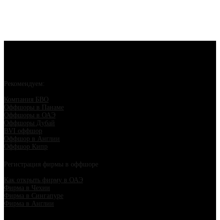
Рекомендуем:
Компания БВО
Оффшоры в Панаме
Оффшоры в ОАЭ
Оффшоры Дубай
BVI оффшор
Оффшор в Англии
Оффшор Кипр
Регистрация фирмы в оффшоре
Как открыть фирму в ОАЭ
Фирма в Чехии
Фирма в Сингапуре
Фирма в Англии