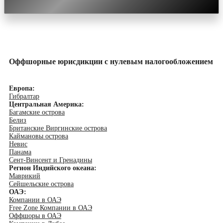
Оффшорные юрисдикции с нулевым налогообложением
Европа:
Гибралтар
Центральная Америка:
Багамские острова
Белиз
Британские Виргинские острова
Каймановы острова
Невис
Панама
Сент-Винсент и Гренадины
Регион Индийского океана:
Маврикий
Сейшельские острова
ОАЭ:
Компании в ОАЭ
Free Zone Компании в ОАЭ
Оффшоры в ОАЭ