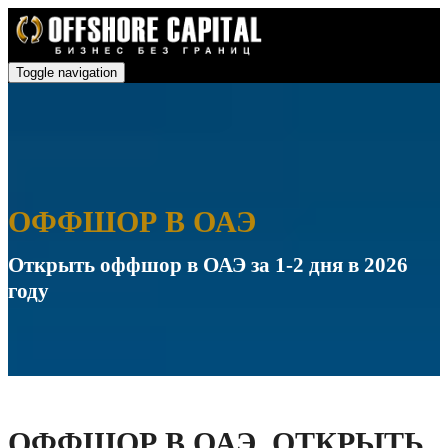
Toggle navigation
ОФФШОР В ОАЭ
Открыть оффшор в ОАЭ за 1-2 дня в 2026
году
ОФФШОР В ОАЭ. ОТКРЫТЬ