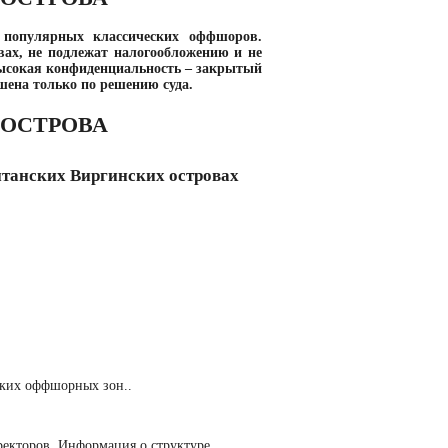
 популярных классических оффшоров.
ах, не подлежат налогообложению и не
высокая конфиденциальность – закрытый
шена только по решению суда.
 ОСТРОВА
танских Виргинских островах
ских оффшорных зон..
ректоров. Информация о структуре