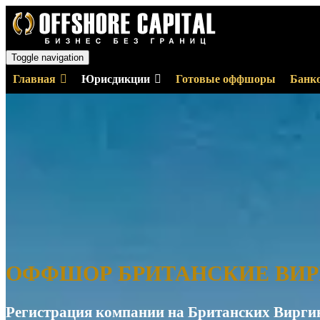
Toggle navigation
Главная
Юрисдикции
Готовые оффшоры
Банко
ОФФШОР БРИТАНСКИЕ ВИР
Регистрация компании на Британских Виргин