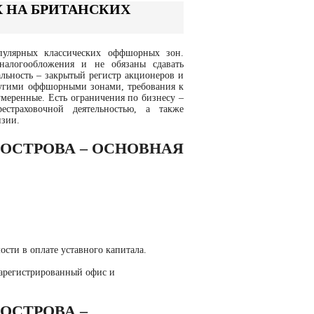
 НА БРИТАНСКИХ
пулярных классических оффшорных зон.
алогообложения и не обязаны сдавать
льность – закрытый регистр акционеров и
другими оффшорными зонами, требования к
меренные. Есть ограничения по бизнесу –
рестраховочной деятельностью, а также
нзии.
ОСТРОВА – ОСНОВНАЯ
сти в оплате уставного капитала.
зарегистрированный офис и
ОСТРОВА –