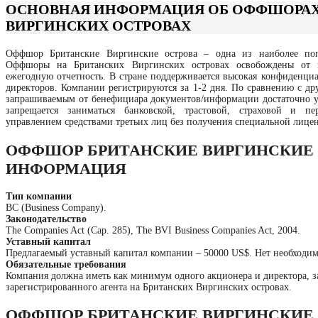
ОСНОВНАЯ ИНФОРМАЦИЯ ОБ ОФФШОРАХ
ВИРГИНСКИХ ОСТРОВАХ
Оффшор Британские Виргинские острова – одна из наиболее по
Оффшоры на Британских Виргинских островах освобождены от н
ежегодную отчетность. В стране поддерживается высокая конфиденциа
директоров. Компании регистрируются за 1-2 дня. По сравнению с 
запрашиваемым от бенефициара документов/информации достаточно у
запрещается заниматься банковской, трастовой, страховой и пе
управлением средствами третьих лиц без получения специальной лице
ОФФШОР БРИТАНСКИЕ ВИРГИНСКИЕ 
ИНФОРМАЦИЯ
Тип компании
BC (Business Company).
Законодательство
The Companies Act (Cap. 285), The BVI Business Companies Act, 2004.
Уставный капитал
Предлагаемый уставный капитал компании – 50000 US$. Нет необходимо
Обязательные требования
Компания должна иметь как минимум одного акционера и директора, 
зарегистрированного агента на Британских Виргинских островах.
ОФФШОР БРИТАНСКИЕ ВИРГИНСКИЕ 