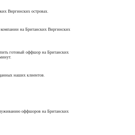
ких Виргинских островах.
е компании на Британских Виргинских
упить готовый оффшор на Британских
минут.
данных наших клиентов.
служиванию оффшоров на Британских