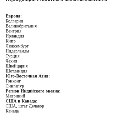
Европа:
Болгария
Великобритания
Венгрия
Ирландия
Кипр
Люксембург
Нидерланды
Турция
Чехия
Швейцария
Шотландия
Юго-Восточная Азия:
Гонконг
Сингапур
Регион Индийского океана:
Маврикий
США и Канада:
США, штат Делавэр
Канада