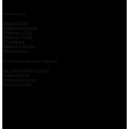
Рекомендуем:
Компания БВО
Оффшоры в Панаме
Оффшоры в ОАЭ
Оффшоры Дубай
BVI оффшор
Оффшор в Англии
Оффшор Кипр
Регистрация фирмы в оффшоре
Как открыть фирму в ОАЭ
Фирма в Чехии
Фирма в Сингапуре
Фирма в Англии