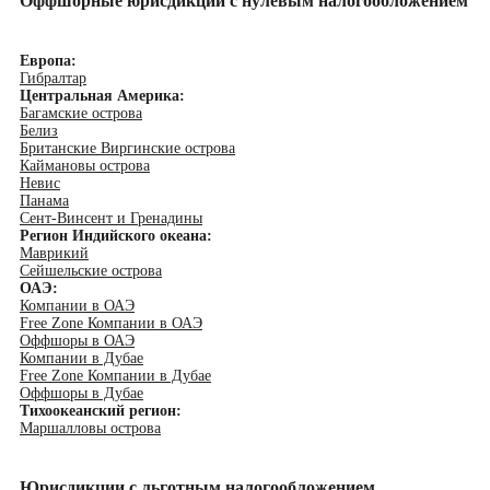
Оффшорные юрисдикции с нулевым налогообложением
Европа:
Гибралтар
Центральная Америка:
Багамские острова
Белиз
Британские Виргинские острова
Каймановы острова
Невис
Панама
Сент-Винсент и Гренадины
Регион Индийского океана:
Маврикий
Сейшельские острова
ОАЭ:
Компании в ОАЭ
Free Zone Компании в ОАЭ
Оффшоры в ОАЭ
Компании в Дубае
Free Zone Компании в Дубае
Оффшоры в Дубае
Тихоокеанский регион:
Маршалловы острова
Юрисдикции с льготным налогообложением