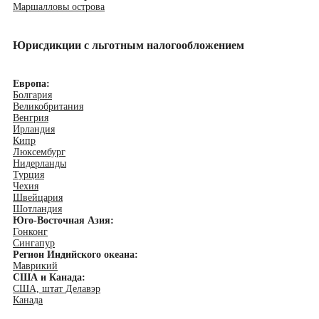
Маршалловы острова
Юрисдикции с льготным налогообложением
Европа:
Болгария
Великобритания
Венгрия
Ирландия
Кипр
Люксембург
Нидерланды
Турция
Чехия
Швейцария
Шотландия
Юго-Восточная Азия:
Гонконг
Сингапур
Регион Индийского океана:
Маврикий
США и Канада:
США, штат Делавэр
Канада