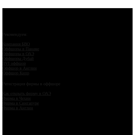
Рекомендуем:
Компания БВО
Оффшоры в Панаме
Оффшоры в ОАЭ
Оффшоры Дубай
BVI оффшор
Оффшор в Англии
Оффшор Кипр
Регистрация фирмы в оффшоре
Как открыть фирму в ОАЭ
Фирма в Чехии
Фирма в Сингапуре
Фирма в Англии